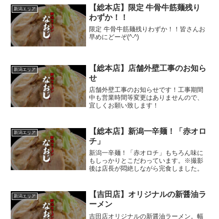
【総本店】限定 牛骨牛筋麺残り
新潟エリア
わずか！！
限定 牛骨牛筋麺残りわずか！！皆さんお
早めにどーぞ(^-^)
【総本店】店舗外壁工事のお知ら
新潟エリア
せ
店舗外壁工事のお知らせです！工事期間
中も営業時間等変更はありませんので、
宜しくお願い致します！
【総本店】新潟一辛麺！「赤オロ
新潟エリア
チ」
新潟一辛麺！「赤オロチ」もちろん味に
もしっかりとこだわっています。※撮影
後は店長が悶絶しながら完食しました。
【吉田店】オリジナルの新醤油ラ
新潟エリア
ーメン
吉田店オリジナルの新醤油ラーメン。幅