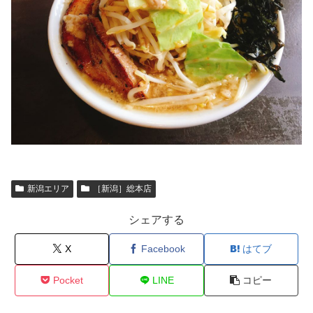
新潟エリア
［新潟］総本店
シェアする
X
Facebook
はてブ
Pocket
LINE
コピー