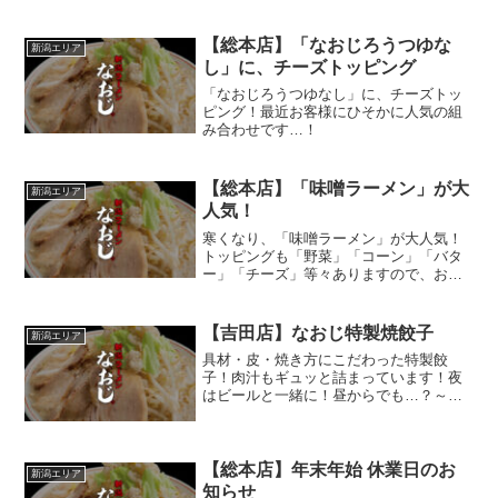
笑
【総本店】「なおじろうつゆな
新潟エリア
し」に、チーズトッピング
「なおじろうつゆなし」に、チーズトッ
ピング！最近お客様にひそかに人気の組
み合わせです…！
【総本店】「味噌ラーメン」が大
新潟エリア
人気！
寒くなり、「味噌ラーメン」が大人気！
トッピングも「野菜」「コーン」「バタ
ー」「チーズ」等々ありますので、お好
みの一杯を見つけてみてはいかがでしょ
うか(^-^)
【吉田店】なおじ特製焼餃子
新潟エリア
具材・皮・焼き方にこだわった特製餃
子！肉汁もギュッと詰まっています！夜
はビールと一緒に！昼からでも…？～な
おじ特製焼餃子～昼は11時から！夜営業
は17時半からスタートです^^
【総本店】年末年始 休業日のお
新潟エリア
知らせ