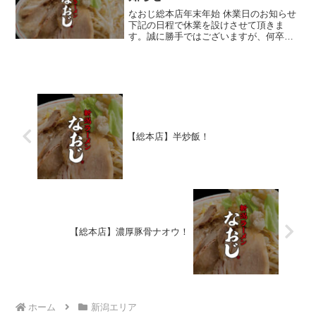
なおじ総本店年末年始 休業日のお知らせ
下記の日程で休業を設けさせて頂きま
す。誠に勝手ではございますが、何卒宜
しくお願い致します。12/30 (日) 店休日
12/31 (月) 店休日1/1 (火) 店休日1/2 (水)12
時より開店1/3(木...
【総本店】半炒飯！
【総本店】濃厚豚骨ナオウ！
ホーム
新潟エリア