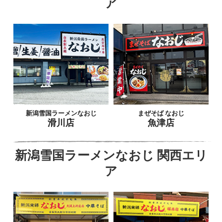
ア
新潟雪国ラーメンなおじ
まぜそば なおじ
滑川店
魚津店
新潟雪国ラーメンなおじ 関西エリ
ア