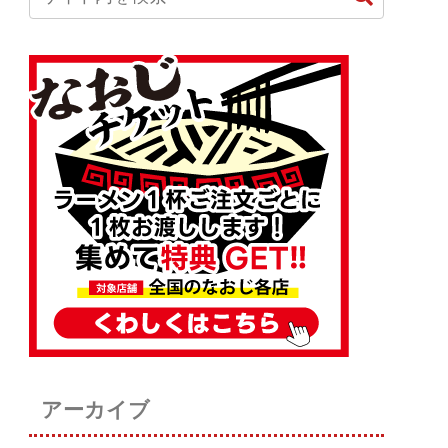
アーカイブ