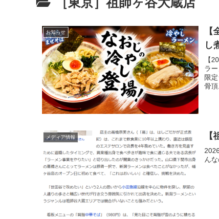
［東京］祖師ヶ谷大蔵店
【
お知らせ
し
【2
ラー
限定
骨頂
【
メディア情報
20
んな