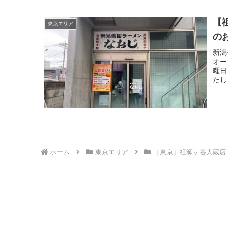
【
東京エリア
の
新潟
オー
曜日
たし
ホーム
東京エリア
［東京］祖師ヶ谷大蔵店