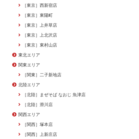
［東京］西新宿店
［東京］東陽町
［東京］上井草店
［東京］上北沢店
［東京］東村山店
東北エリア
関東エリア
［関東］二子新地店
北陸エリア
［北陸］まぜそば なおじ 魚津店
［北陸］滑川店
関西エリア
［関西］塚本店
［関西］上新庄店