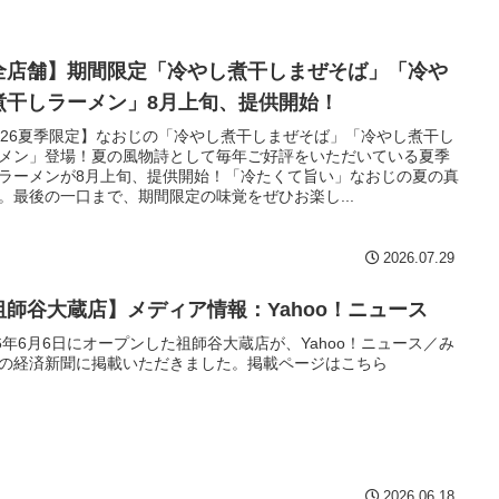
全店舗】期間限定「冷やし煮干しまぜそば」「冷や
煮干しラーメン」8月上旬、提供開始！
026夏季限定】なおじの「冷やし煮干しまぜそば」「冷やし煮干し
メン」登場！夏の風物詩として毎年ご好評をいただいている夏季
ラーメンが8月上旬、提供開始！「冷たくて旨い」なおじの夏の真
。最後の一口まで、期間限定の味覚をぜひお楽し...
2026.07.29
祖師谷大蔵店】メディア情報：Yahoo！ニュース
26年6月6日にオープンした祖師谷大蔵店が、Yahoo！ニュース／み
の経済新聞に掲載いただきました。掲載ページはこちら
2026.06.18