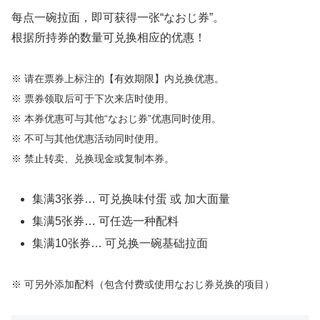
每点一碗拉面，即可获得一张“なおじ券”。
根据所持券的数量可兑换相应的优惠！
※ 请在票券上标注的【有效期限】内兑换优惠。
※ 票券领取后可于下次来店时使用。
※ 本券优惠可与其他“なおじ券”优惠同时使用。
※ 不可与其他优惠活动同时使用。
※ 禁止转卖、兑换现金或复制本券。
集满3张券… 可兑换味付蛋 或 加大面量
集满5张券… 可任选一种配料
集满10张券… 可兑换一碗基础拉面
※ 可另外添加配料（包含付费或使用なおじ券兑换的项目）