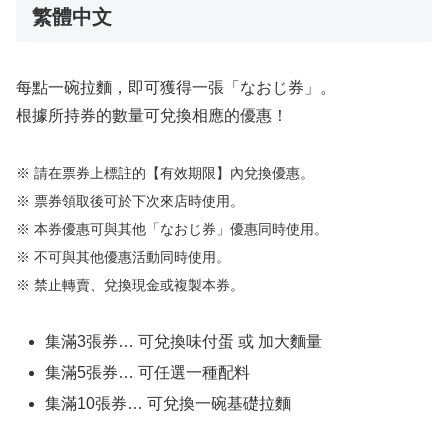
繁體中文
每點一碗拉麵，即可獲得一張「なおじ券」。
根據所持券的數量可兌換相應的優惠！
※ 請在票券上標註的【有效期限】內兌換優惠。
※ 票券領取後可於下次來店時使用。
※ 本券優惠可與其他「なおじ券」優惠同時使用。
※ 不可與其他優惠活動同時使用。
※ 禁止轉賣、兌換現金或複製本券。
集滿3張券… 可兌換味付蛋 或 加大麵量
集滿5張券… 可任選一種配料
集滿10張券… 可兌換一碗基礎拉麵