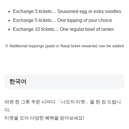
Exchange 3 tickets… Seasoned egg or extra noodles
Exchange 5 tickets… One topping of your choice
Exchange 10 tickets… One regular bowl of ramen
※ Additional toppings (paid or Naoji ticket rewards) can be added
한국어
라멘 한 그릇 주문 시마다 「나오지 티켓」을 한 장 드립니
다.
티켓을 모아 다양한 혜택을 받아보세요!