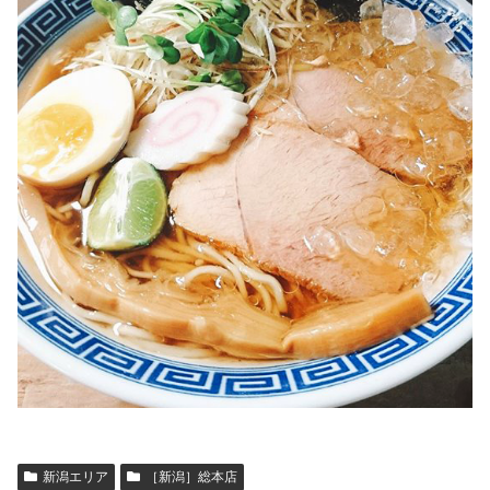
新潟エリア
［新潟］総本店