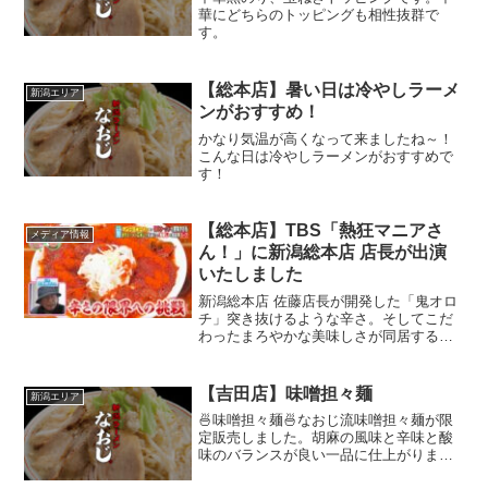
華にどちらのトッピングも相性抜群で
す。
【総本店】暑い日は冷やしラーメ
新潟エリア
ンがおすすめ！
かなり気温が高くなって来ましたね～！
こんな日は冷やしラーメンがおすすめで
す！
【総本店】TBS「熱狂マニアさ
メディア情報
ん！」に新潟総本店 店長が出演
いたしました
新潟総本店 佐藤店長が開発した「鬼オロ
チ」突き抜けるような辛さ。そしてこだ
わったまろやかな美味しさが同居する…
長年なおじが追求し続けた「辛さ×旨味」
の限界への挑戦！！TBS「熱狂マニアさ
ん！」2025年5月17日(土)放送にて、ご紹
【吉田店】味噌担々麺
新潟エリア
介いただ...
🍜味噌担々麺🍜なおじ流味噌担々麺が限
定販売しました。胡麻の風味と辛味と酸
味のバランスが良い一品に仕上がりまし
た。