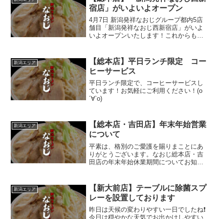
宿店」がいよいよオープン
4月7日 新潟発祥なおじグループ都内5店
舗目「新潟発祥なおじ西新宿店」がいよ
いよオープンいたします！これからも、
なおじグループを宜しくお願い致します
^^
【総本店】平日ランチ限定 コー
新潟エリア
ヒーサービス
平日ランチ限定で、コーヒーサービスし
ています！お気軽にご利用ください！(о
´∀`о)
【総本店・吉田店】年末年始営業
新潟エリア
について
平素は、格別のご愛護を賜りまことにあ
りがとうございます。なおじ総本店・吉
田店の年末年始休業期間についてお知ら
せいたします12月30日（日）～1月1日
（火） 休業1月2日（水） 12時オープ
ン1月3日（木）以降 通常営業ご不便を
【新大前店】テーブルに除菌スプ
新潟エリア
おかけいたしま...
レーを設置しております
昨日は天候の変わりやすい一日でしたね❗
今日は穏やかな天気でお出かけしやすい