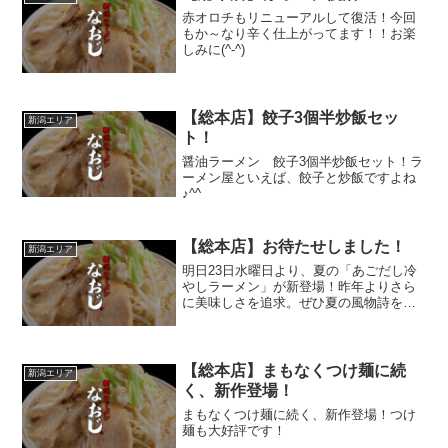
赤オロチもリニューアルして復活！今回
もか～なり辛く仕上がってます！！お楽
しみに(^-^)
【総本店】餃子3個半炒飯セッ
新潟エリア
ト！
醤油ラーメン 餃子3個半炒飯セット！ラ
ーメン屋といえば、餃子と炒飯ですよね
♪^^
【総本店】お待たせしました！
新潟エリア
明日23日水曜日より、夏の「あごだし冷
やしラーメン」が新登場！昨年よりさら
に美味しさを追求。ぜひ夏の風物詩をお
楽しみください♪（新潟本店・吉田店・新
大前にてご提供いたします）
【総本店】まもなくつけ麺に続
新潟エリア
く、新作登場！
まもなくつけ麺に続く、新作登場！つけ
麺も大好評です！