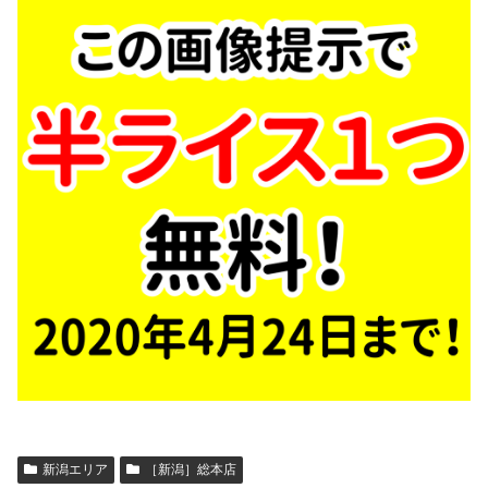
新潟エリア
［新潟］総本店