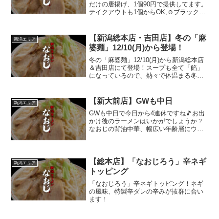
だけの唐揚げ、1個90円で提供してます。
テイクアウトも1個からOK,☺ブラックペ
ッパーをかけて食べると美味しいでよ😄
【新潟総本店・吉田店】冬の「麻
新潟エリア
婆麺」12/10(月)から登場！
冬の「麻婆麺」12/10(月)から新潟総本店
＆吉田店にて登場！スープも全て「餡」
になっているので、熱々で体温まる冬の
ラーメンです。ご飯との相性もばっち
り。ぜひライスと一緒にどうぞ！新潟の
寒い冬に熱々の麻婆を。
【新大前店】GWも中日
新潟エリア
GWも中日で今日から4連休ですね🎵お出
かけ後のラーメンはいかがでしょうか？
なおじの背油中華、幅広い年齢層にウケ
てます(⌒‐⌒)
【総本店】「なおじろう」辛ネギ
新潟エリア
トッピング
「なおじろう」辛ネギトッピング！ネギ
の風味、特製辛ダレの辛みが抜群に合い
ます！