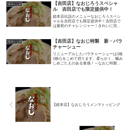
【吉田店】なおじろうスペシャ
新潟エリア
ル 吉田店でも限定提供中！
総本店伝説のメニューなおじろうスペシ
ャルを吉田店でも限定提供中！吉田店で
は最初のチャレンジャー！きれいに完食
いただきました…！！記念にお写真撮ら
せていただきました(^ ^)総重量3キロの1
杯に是非挑戦あれ！
【吉田店】なおじ特製 新・バラ
新潟エリア
チャーシュー
リニューアルしたバラチャーシューは1枚
1枚心をこめて切ります。柔らかく、噛み
しめごたえのある食感！～なおじ特製
新・バラチャーシュー～本日も11時より
開店です^^
【総本店】なおじろうメンマトッピング