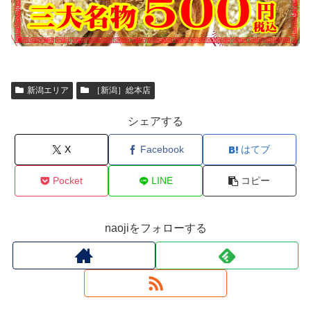
新潟エリア
［新潟］総本店
シェアする
X
Facebook
はてブ
Pocket
LINE
コピー
naojiをフォローする