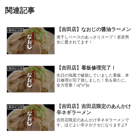
関連記事
【吉田店】なおじの醤油ラーメン
新潟エリア
煮干しベースのあっさりスープ！老若男
女に愛されてます！
【吉田店】看板修理完了！
新潟エリア
先日の強風で破損していました看板…本
日修理が完了致しました！気を新たに、
全力営業！o(^o^)o
【吉田店】吉田店限定のあんかけ
新潟エリア
辛ネギラーメン
吉田店限定のあんかけ辛ネギラーメンで
す。ほどよい辛さがクセになりますよ‼️