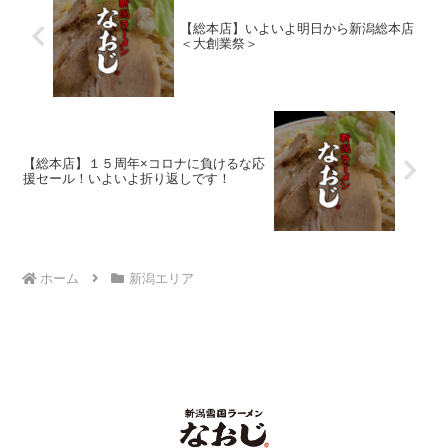
【総本店】いよいよ明日から新潟総本店
＜大創業祭＞
【総本店】１５周年×コロナに負けるな応
援セール！いよいよ折り返しです！
ホーム
新潟エリア