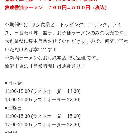
熟成醤油ラーメン ７６０円→５００円（税込）
※期間中は上記3商品と、トッピング、ドリンク、ライ
ス、日替わり丼、餃子、お子様ラーメンのみの販売です！
大創業祭に集中営業させていただきますので、何卒ご了承
いただければ幸いです！
※新潟ラーメンなおじ総本店 限定企画です。
新潟本店の【営業時間】は通常通り！
■月～金
11:00-15:00 (ラストオーダー 14:30)
18:00-23:00 (ラストオーダー 22:30)
■土曜日
11:00-15:30 (ラストオーダー 15:00)
17:00-23:00 (ラストオーダー 22:30)
■日祝