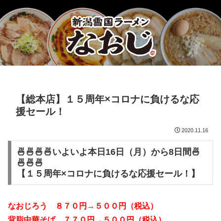
【総本店】１５周年×コロナに負けるな応
援セール！
2020.11.16
🍜🍜🍜🍜いよいよ本日16日（月）から8日間🍜
🍜🍜🍜
【１５周年×コロナに負けるな応援セール！】
なおじろう ８７０円→５００円（税込）
背脂中華そば ７７０円→５００円（税込）