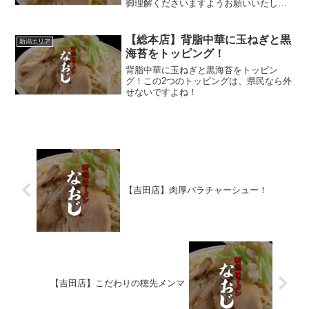
御理解くださいますようお願いいたしま
す。11時00分～14時30分（15時00分閉
店）18時00分～22時30分（23時00分閉
店）11時00分～14時30分（...
【総本店】背脂中華に玉ねぎと黒
新潟エリア
海苔をトッピング！
背脂中華に玉ねぎと黒海苔をトッピン
グ！この2つのトッピングは、県民なら外
せないですよね！
【吉田店】肉厚バラチャーシュー！
【吉田店】こだわりの穂先メンマ