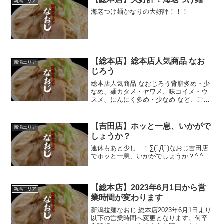
新潟エリア
海老つけ麺かなりの大好評！！！
【総本店】総本店人気商品 なお
新潟エリア
じろう
総本店人気商品 なおじろう背脂多め・少
なめ、麺カタメ・ヤワメ、味コイメ・ウ
スメ、にんにく多め・少なめ など、ご自
由にご注文ください♪
【吉田店】ホッと一息、いかがで
新潟エリア
しょうか？
連休もあと少し…！∑(ﾟДﾟ)なおじ吉田店
でホッと一息、いかがでしょうか？^ ^
【総本店】2023年6月1日から営
新潟エリア
業時間が変わります
新潟拉麺なおじ 総本店2023年6月1日より
以下の営業時間へ変更となります。何卒