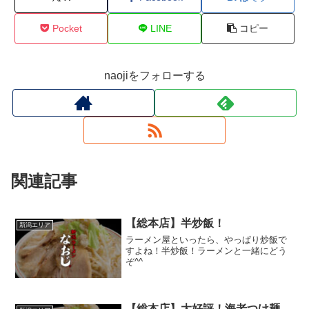
Pocket
LINE
コピー
naojiをフォローする
関連記事
【総本店】半炒飯！
新潟エリア
ラーメン屋といったら、やっぱり炒飯で
すよね！半炒飯！ラーメンと一緒にどう
ぞ^^
【総本店】大好評！海老つけ麺