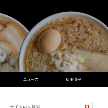
ニュース
採用情報