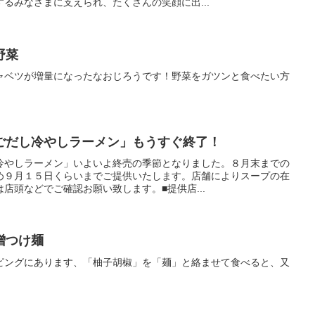
るみなさまに支えられ、たくさんの笑顔に出...
野菜
ャベツが増量になったなおじろうです！野菜をガツンと食べたい方
ごだし冷やしラーメン」もうすぐ終了！
冷やしラーメン」いよいよ終売の季節となりました。８月末までの
め９月１５日くらいまでご提供いたします。店舗によりスープの在
店頭などでご確認お願い致します。■提供店...
噌つけ麺
ピングにあります、「柚子胡椒」を「麺」と絡ませて食べると、又
！