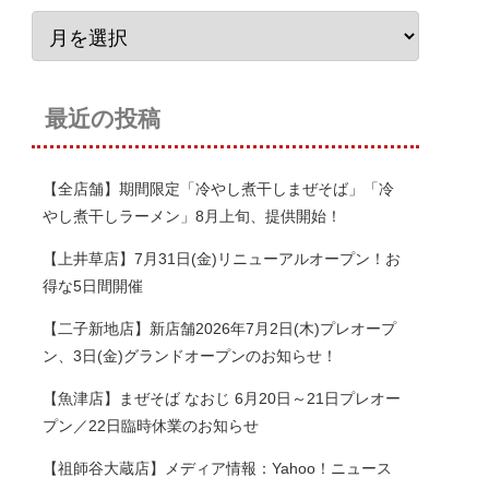
最近の投稿
【全店舗】期間限定「冷やし煮干しまぜそば」「冷
やし煮干しラーメン」8月上旬、提供開始！
【上井草店】7月31日(金)リニューアルオープン！お
得な5日間開催
【二子新地店】新店舗2026年7月2日(木)プレオープ
ン、3日(金)グランドオープンのお知らせ！
【魚津店】まぜそば なおじ 6月20日～21日プレオー
プン／22日臨時休業のお知らせ
【祖師谷大蔵店】メディア情報：Yahoo！ニュース