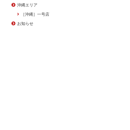
沖縄エリア
［沖縄］一号店
お知らせ