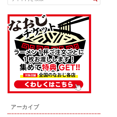
アーカイブ