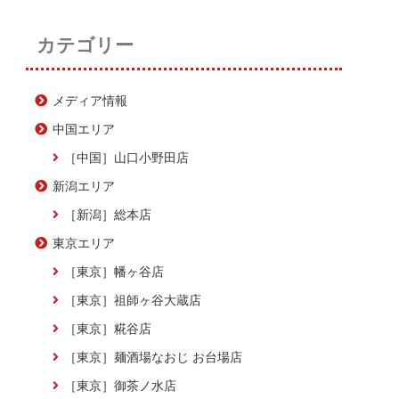
カテゴリー
メディア情報
中国エリア
［中国］山口小野田店
新潟エリア
［新潟］総本店
東京エリア
［東京］幡ヶ谷店
［東京］祖師ヶ谷大蔵店
［東京］糀谷店
［東京］麺酒場なおじ お台場店
［東京］御茶ノ水店