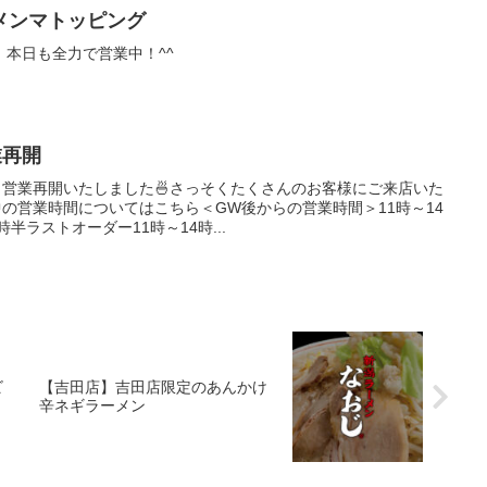
メンマトッピング
本日も全力で営業中！^^
業再開
日営業再開いたしました🍜さっそくたくさんのお客様にご来店いた
の営業時間についてはこちら＜GW後からの営業時間＞11時～14
半ラストオーダー11時～14時...
ビ
【吉田店】吉田店限定のあんかけ
辛ネギラーメン