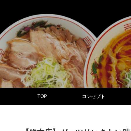
TOP
コンセプト