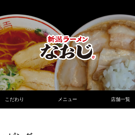
こだわり
メニュー
店舗一覧