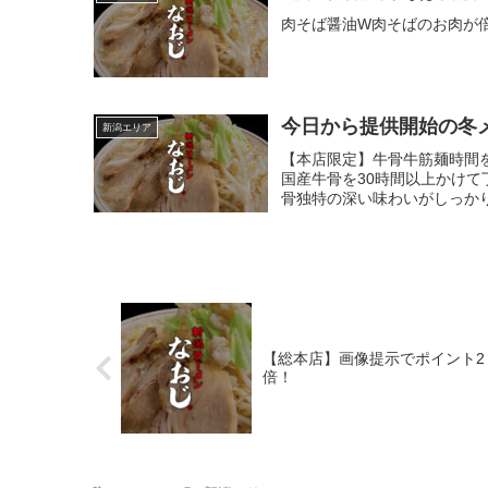
肉そば醤油W肉そばのお肉が倍
今日から提供開始の冬
新潟エリア
【本店限定】牛骨牛筋麺時間
国産牛骨を30時間以上かけ
骨独特の深い味わいがしっかり
【総本店】画像提示でポイント2
倍！