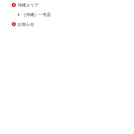
沖縄エリア
［沖縄］一号店
お知らせ