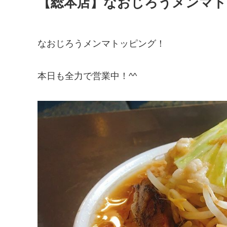
【総本店】なおじろうメンマ
なおじろうメンマトッピング！
本日も全力で営業中！^^