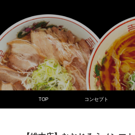
TOP
コンセプト