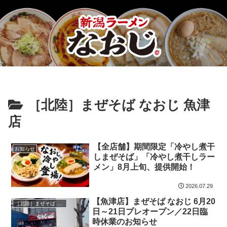
［北陸］まぜそば なおじ 魚津
店
【全店舗】期間限定「冷やし煮干
お知らせ
しまぜそば」「冷やし煮干しラー
メン」8月上旬、提供開始！
2026.07.29
【魚津店】まぜそば なおじ 6月20
［北陸］まぜそば なおじ 魚津店
日～21日プレオープン／22日臨
時休業のお知らせ