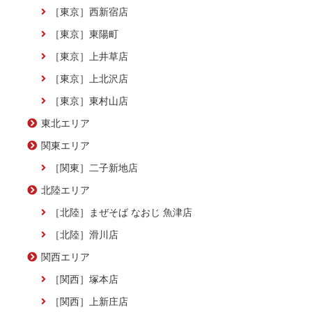
［東京］西新宿店
［東京］東陽町
［東京］上井草店
［東京］上北沢店
［東京］東村山店
東北エリア
関東エリア
［関東］二子新地店
北陸エリア
［北陸］まぜそば なおじ 魚津店
［北陸］滑川店
関西エリア
［関西］塚本店
［関西］上新庄店