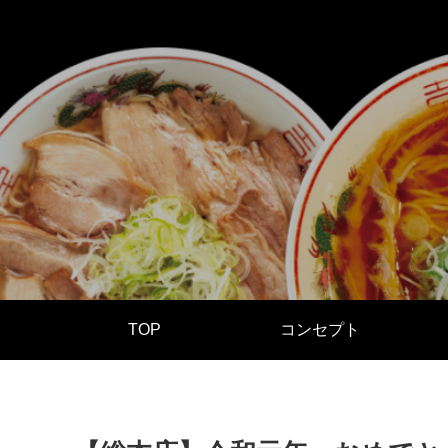
TOP
コンセプト