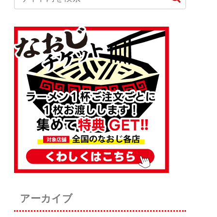
アーカイブ