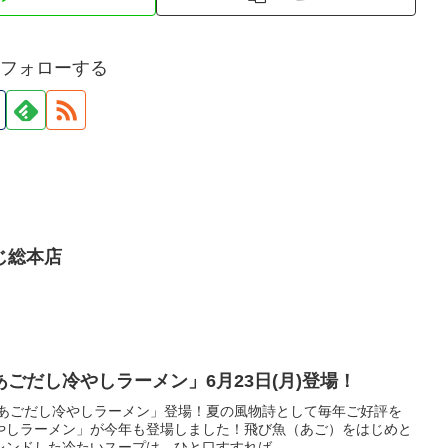
iをフォローする
じ総本店
ごだし冷やしラーメン」6月23日(月)登場！
「あごだし冷やしラーメン」登場！夏の風物詩として毎年ご好評を
やしラーメン」が今年も登場しました！飛び魚（あご）をはじめと
ンドした冷たいスープは、ひと口すすれば...