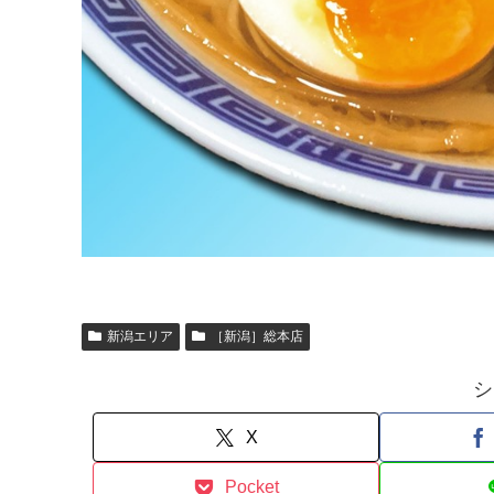
新潟エリア
［新潟］総本店
シ
X
Pocket