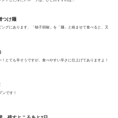
噌つけ麺
ピングにあります、「柚子胡椒」を「麺」と絡ませて食べると、又
！
う
か！とても辛そうですが、食べやすい辛さに仕上げてありますよ！
！
プンです！
業 残すところあと2日