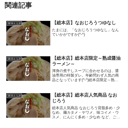
関連記事
【総本店】なおじろうつゆなし
新潟エリア
たまには、「なおじろうつゆなし」なん
ていかがですか(^-^)
【総本店】総本店限定～熟成醤油
新潟エリア
ラーメン～
渾身の煮干しスープに合わせるのは、醤
油専用の特製ダレ。年齢問わず人気の商
品となっています(^-^)総本店限定～熟成
醤油ラーメン～
【総本店】総本店人気商品 なお
新潟エリア
じろう
総本店人気商品 なおじろう背脂多め・少
なめ、麺カタメ・ヤワメ、味コイメ・ウ
スメ、にんにく多め・少なめ など、ご自
由にご注文ください♪