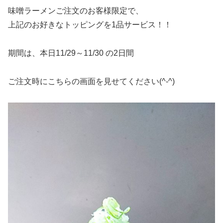
味噌ラーメンご注文のお客様限定で、
上記のお好きなトッピングを1品サービス！！
期間は、本日11/29～11/30 の2日間
ご注文時にこちらの画面を見せてください(^-^)