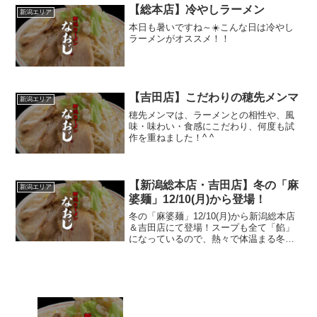
【総本店】冷やしラーメン
新潟エリア
本日も暑いですね～☀️こんな日は冷やし
ラーメンがオススメ！！
【吉田店】こだわりの穂先メンマ
新潟エリア
穂先メンマは、ラーメンとの相性や、風
味・味わい・食感にこだわり、何度も試
作を重ねました！^ ^
【新潟総本店・吉田店】冬の「麻
新潟エリア
婆麺」12/10(月)から登場！
冬の「麻婆麺」12/10(月)から新潟総本店
＆吉田店にて登場！スープも全て「餡」
になっているので、熱々で体温まる冬の
ラーメンです。ご飯との相性もばっち
り。ぜひライスと一緒にどうぞ！新潟の
寒い冬に熱々の麻婆を。