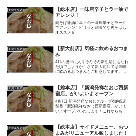
【総本店】一味唐辛子とラー油で
新潟エリア
アレンジ！
肉そば醤油に卓上の一味唐辛子とラー油
でアレンジ！ピリッと刺激的な肉そばも
オススメｂ
【新大前店】気軽に飲めるおつま
新潟エリア
み
4月の後半に入りそろそろ新生活にもなれ
た頃でしょうか！さて新大前店では気軽
に飲めるおつまみもご用意してます。写
真のメニューは豚サラダです。仕事帰り
にいかがでしょうか❗
【総本店】「新潟発祥なおじ西新
新潟エリア
宿店」がいよいよオープン
4月7日 新潟発祥なおじグループ都内5店
舗目「新潟発祥なおじ西新宿店」がいよ
いよオープンいたします！これからも、
なおじグループを宜しくお願い致します
^^
【総本店】サイドメニュー、おつ
新潟エリア
まみがリニューアル致しました！