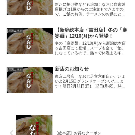
新たに揚げ物なども追加！なおじ自家製
唐揚げは1個からのご注文もできますの
で、ご飯のお供、ラーメンのお供にと
色々な場面でご注文できますよ！
【新潟総本店・吉田店】冬の「麻
新潟エリア
婆麺」12/10(月)から登場！
冬の「麻婆麺」12/10(月)から新潟総本店
＆吉田店にて登場！スープも全て「餡」
になっているので、熱々で体温まる冬の
ラーメンです。ご飯との相性もばっち
り。ぜひライスと一緒にどうぞ！新潟の
寒い冬に熱々の麻婆を。
新店のお知らせ
新潟エリア
東京二号店、なおじ足立六町店が、いよ
いよ2月15日グランドオープンいたしま
す！明日2月11日(日)、12日(月祝)、14日
(水) はプレオープンを開催。新潟からも
応援がかけつけ、最終オープン準備中で
ございます。足立区のお近くにお住まい
の皆様...
【総本店】お得なクーポン