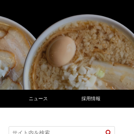
ニュース
採用情報