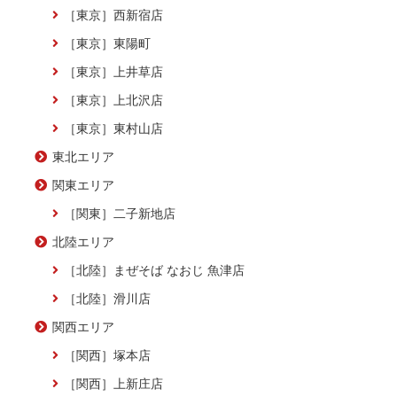
［東京］西新宿店
［東京］東陽町
［東京］上井草店
［東京］上北沢店
［東京］東村山店
東北エリア
関東エリア
［関東］二子新地店
北陸エリア
［北陸］まぜそば なおじ 魚津店
［北陸］滑川店
関西エリア
［関西］塚本店
［関西］上新庄店