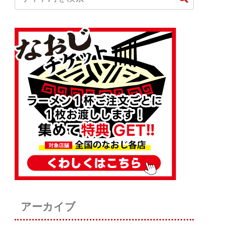
アーカイブ