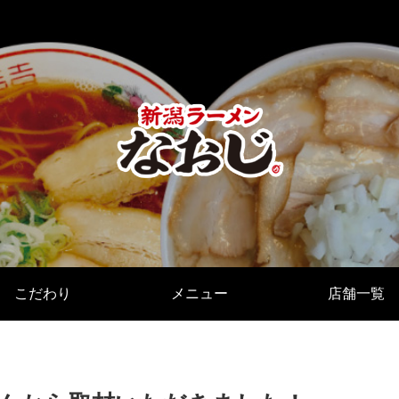
こだわり
メニュー
店舗一覧