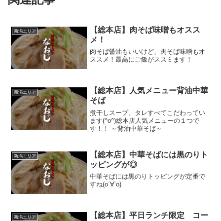
【総本店】肉そば味噌もオスス
新潟エリア
メ！
肉そば醤油もいいけど、肉そば味噌もオ
ススメ！最高にご飯がススミます！
【総本店】人気メニュー背油中華
新潟エリア
そば
煮干しスープ、タレすべてこだわってい
ます(^o^)総本店人気メニューの１つで
す！！ ～背油中華そば～
【総本店】中華そばには黒のりト
新潟エリア
ッピングが◎
中華そばには黒のりトッピングが定番で
すね(о´∀`о)
【総本店】平日ランチ限定 コー
新潟エリア