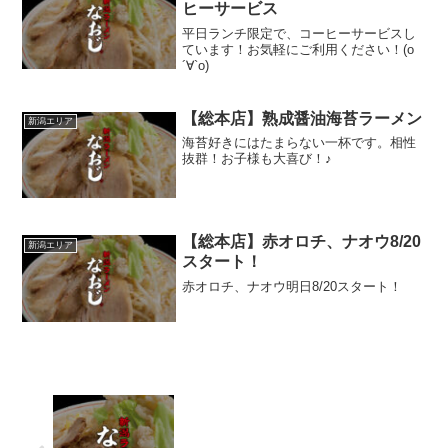
ヒーサービス
平日ランチ限定で、コーヒーサービスし
ています！お気軽にご利用ください！(о
´∀`о)
【総本店】熟成醤油海苔ラーメン
新潟エリア
海苔好きにはたまらない一杯です。相性
抜群！お子様も大喜び！♪
【総本店】赤オロチ、ナオウ8/20
新潟エリア
スタート！
赤オロチ、ナオウ明日8/20スタート！