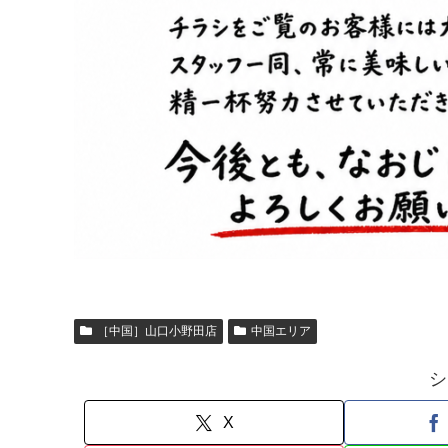
［中国］山口小野田店
中国エリア
シ
X