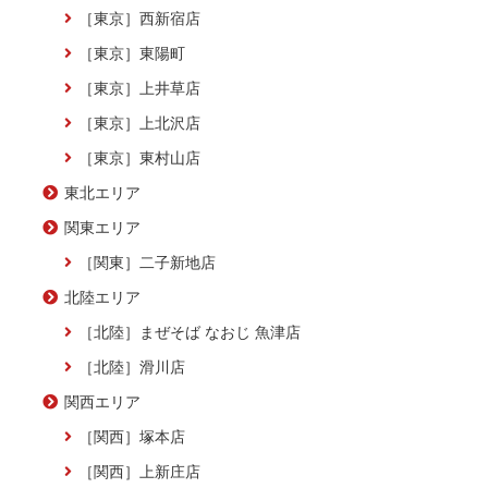
［東京］西新宿店
［東京］東陽町
［東京］上井草店
［東京］上北沢店
［東京］東村山店
東北エリア
関東エリア
［関東］二子新地店
北陸エリア
［北陸］まぜそば なおじ 魚津店
［北陸］滑川店
関西エリア
［関西］塚本店
［関西］上新庄店