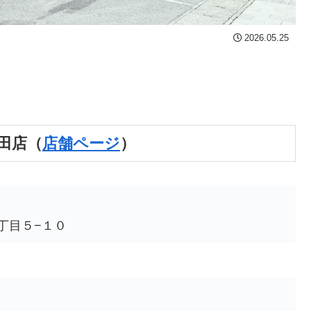
2026.05.25
田店
（
店舗ページ
）
丁目５−１０