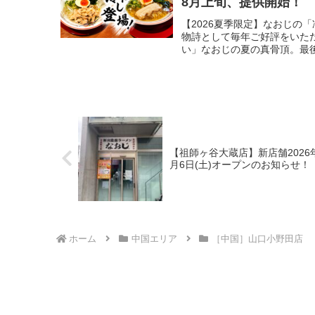
8月上旬、提供開始！
【2026夏季限定】なおじの
物詩として毎年ご好評をいた
い」なおじの夏の真骨頂。最後
【祖師ヶ谷大蔵店】新店舗2026
月6日(土)オープンのお知らせ！
ホーム
中国エリア
［中国］山口小野田店