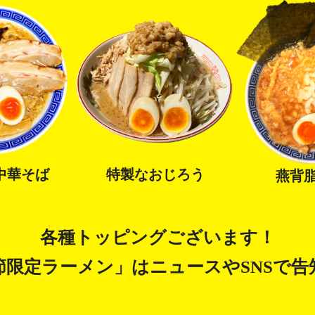
中華そば
特製なおじろう
燕背
各種トッピングございます！
節限定ラーメン」はニュースや
SNSで