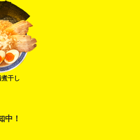
脂煮干し
告知中！