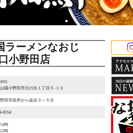
国ラーメンなおじ
口小野田店
0091
山陽小野田市日の出１丁目５-１０
野田市役所から徒歩３～５分
9-8354
14時
22時