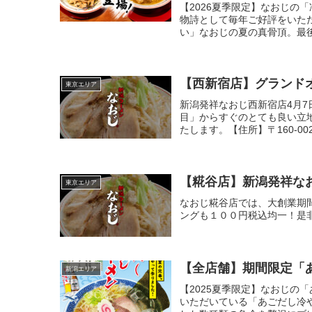
【2026夏季限定】なおじの
物詩として毎年ご好評をいた
い」なおじの夏の真骨頂。最後
【西新宿店】グランド
東京エリア
新潟発祥なおじ西新宿店4月
目」からすぐのとても良い立
たします。【住所】〒160-002
【糀谷店】新潟発祥な
東京エリア
なおじ糀谷店では、大創業期
ングも１００円税込均一！是
【全店舗】期間限定「あ
新潟エリア
【2025夏季限定】なおじの
いただいている「あごだし冷