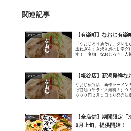
関連記事
【有楽町】なおじ有楽
東京エリア
「なおじろう油そば」タレを
玉ねぎをすき焼き風の甘辛ダ
す！「名物 なおじろう」人気
【糀谷店】新潟発祥な
東京エリア
なおじ糀谷店 新作ラーメン
ば醤油（半ライス無料！）９
８８０円２月１日より発売決定
【全店舗】期間限定「
お知らせ
8月上旬、提供開始！