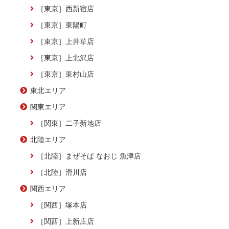
［東京］西新宿店
［東京］東陽町
［東京］上井草店
［東京］上北沢店
［東京］東村山店
東北エリア
関東エリア
［関東］二子新地店
北陸エリア
［北陸］まぜそば なおじ 魚津店
［北陸］滑川店
関西エリア
［関西］塚本店
［関西］上新庄店