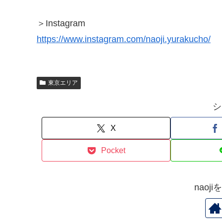
＞Instagram
https://www.instagram.com/naoji.yurakucho/
東京エリア
シ
X
Pocket
naoj