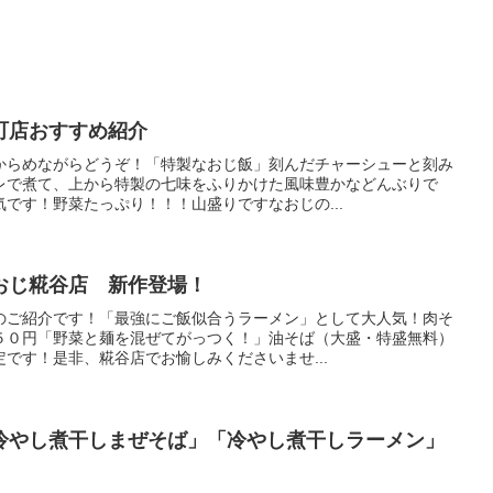
町店おすすめ紹介
からめながらどうぞ！「特製なおじ飯」刻んだチャーシューと刻み
レで煮て、上から特製の七味をふりかけた風味豊かなどんぶりで
です！野菜たっぷり！！！山盛りですなおじの...
おじ糀谷店 新作登場！
のご紹介です！「最強にご飯似合うラーメン」として大人気！肉そ
５０円「野菜と麺を混ぜてがっつく！」油そば（大盛・特盛無料）
です！是非、糀谷店でお愉しみくださいませ...
冷やし煮干しまぜそば」「冷やし煮干しラーメン」