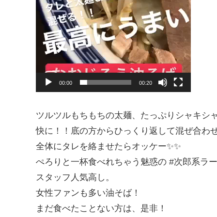
00:00
00:20
ツルツルもちもちの太麺、たっぷりシャキシ
快に！！底の方からひっくり返して混ぜ合わ
全体にタレを絡ませたらオッケー✨✨
ぺろりと一杯食べれちゃう魅惑の #次郎系ラー
スタッフ人気高し。
女性ファンも多い油そば！
まだ食べたことない方は、是非！