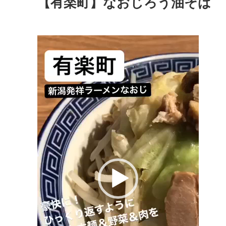
【有楽町】なおじろう油そば
動
画
プ
レ
ー
ヤ
ー