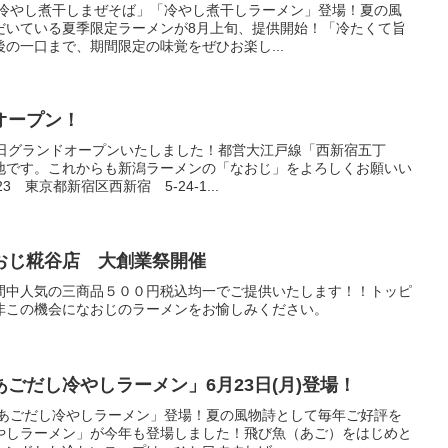
「冷やし煮干しまぜそば」「冷やし煮干しラーメン」登場！夏の風
だいている夏季限定ラーメンが8月上旬、提供開始！「冷たくて旨
の一口まで、期間限定の味覚をぜひお楽し...
オープン！
7日グランドオープンいたしました！都営大江戸線「西新宿五丁
地です。これからも新潟ラーメンの「なおじ」をよろしくお願いい
3 東京都新宿区西新宿 5-24-1...
おじ糀谷店 大創業祭開催
間中人気の三商品５００円税込均一でご提供いたします！！トッピ
非この機会になおじのラーメンをお愉しみください。
ごだし冷やしラーメン」6月23日(月)登場！
「あごだし冷やしラーメン」登場！夏の風物詩として毎年ご好評を
やしラーメン」が今年も登場しました！飛び魚（あご）をはじめと