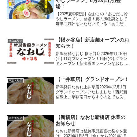
やしラーメン」6月23日(月)登
場！
【2025夏季限定】なおじの「あごだし冷
やしラーメン」登場！夏の風物詩として
毎年ご好評をいただいている「あごだし
冷やしラーメン」が今年も登場しまし
た！飛び魚（あご）をはじめとした数種
類の魚介を贅沢にブレンドした冷たいス
【幡ヶ谷店】新店舗オープンのお
東京エリア
ープは、ひと口すすれば...
知らせ！
新潟発祥なおじ 幡ヶ谷店2026年1月10日
(土) 11時プレオープン！16日(金) グラン
ドオープン！新潟雪国ラーメンなおじ 幡
ヶ谷店（店舗ページ）住所〒151-0072東
京都渋谷区幡ヶ谷２丁目１２-１８幡ヶ谷
第二中央ビルTEL準備中営業...
【上井草店】グランドオープン！
東京エリア
新潟発祥なおじ上井草店2020年12月1日
グランドオープンいたしました！西武新
宿線上井草駅南口からすぐのとても良い
立地です。これからも新潟ラーメンの
「なおじ」をよろしくお願いいたしま
す。【住所】〒167-0023 東京都杉並区
上井草3-33...
【新橋店】なおじ新橋店 休業の
東京エリア
お知らせ
なおじ新橋店は緊急事態宣言の発令を受
け、2021年1月8日（金）から2021年1月