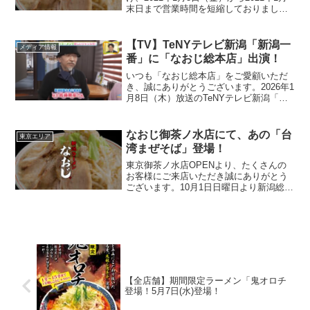
末日まで営業時間を短縮しておりました
が、2月1日（月）より自粛休業させてい
ただきます。ご愛顧いただいていたお客
様におかれましてはご不便をおかけしま
【TV】TeNYテレビ新潟「新潟一
メディア情報
すが、ご理...
番」に「なおじ総本店」出演！
いつも「なおじ総本店」をご愛顧いただ
き、誠にありがとうございます。2026年1
月8日（木）放送のTeNYテレビ新潟「新
潟一番」にて、当店をご紹介いただきま
した！ 番組内では、当店のこだわりや
『新潟もち麦揚げ玉プロジェクト』のメ
なおじ御茶ノ水店にて、あの「台
東京エリア
ニューについて...
湾まぜそば」登場！
東京御茶ノ水店OPENより、たくさんの
お客様にご来店いただき誠にありがとう
ございます。10月1日日曜日より新潟総本
店でも人気を博した あの「台湾まぜそ
ば」が なおじ御茶ノ水店にていよいよ登
場。新潟が誇る日本一の味噌蔵「奈良橋
醸造（ならはしじ...
【全店舗】期間限定ラーメン「鬼オロチ
登場！5月7日(水)登場！