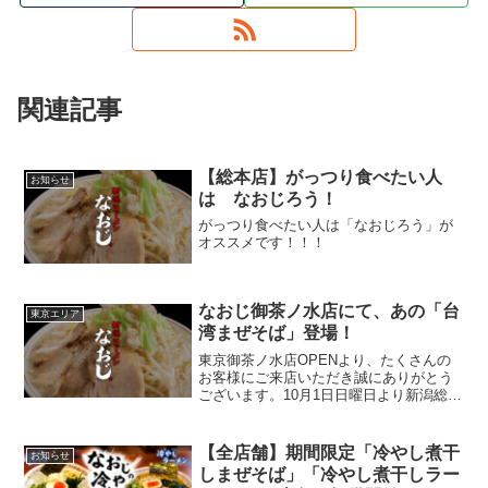
関連記事
【総本店】がっつり食べたい人
お知らせ
は なおじろう！
がっつり食べたい人は「なおじろう」が
オススメです！！！
なおじ御茶ノ水店にて、あの「台
東京エリア
湾まぜそば」登場！
東京御茶ノ水店OPENより、たくさんの
お客様にご来店いただき誠にありがとう
ございます。10月1日日曜日より新潟総本
店でも人気を博した あの「台湾まぜそ
ば」が なおじ御茶ノ水店にていよいよ登
場。新潟が誇る日本一の味噌蔵「奈良橋
【全店舗】期間限定「冷やし煮干
お知らせ
醸造（ならはしじ...
しまぜそば」「冷やし煮干しラー