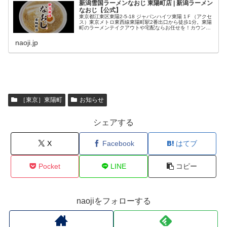
新潟雪国ラーメンなおじ 東陽町店 | 新潟ラーメン
なおじ【公式】
東京都江東区東陽2-5-18 ジャパンハイツ東陽 1Ｆ（アクセ
ス）東京メトロ東西線東陽町駅2番出口から徒歩1分。東陽
町のラーメンテイクアウトや宅配ならお任せを！カウンタ
ーのみのお店です。
naoji.jp
［東京］東陽町
お知らせ
シェアする
X
Facebook
はてブ
Pocket
LINE
コピー
naojiをフォローする