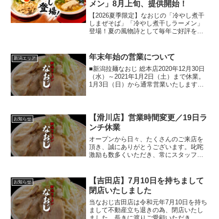
メン」8月上旬、提供開始！
【2026夏季限定】なおじの「冷やし煮干
しまぜそば」「冷やし煮干しラーメン」
登場！夏の風物詩として毎年ご好評をい
ただいている夏季限定ラーメンが8月上
旬、提供開始！「冷たくて旨い」なおじ
の夏の真骨頂。最後の一口まで、期間限
年末年始の営業について
新潟エリア
定の味覚をぜひお楽し...
■新潟拉麺なおじ 総本店2020年12月30日
（水）～2021年1月2日（土）まで休業。
1月3日（日）から通常営業いたします。■
新潟発祥なおじ 御茶ノ水店2021年1月1日
（金）休業。1月2日（土）から通常営業
いたします。■新潟発祥なおじ ...
【滑川店】営業時間変更／19日ラ
お知らせ
ンチ休業
オープンから日々、たくさんのご来店を
頂き、誠にありがとうございます。叱咤
激励も数多くいただき、常にスタッフ一
同「改善」をさせていただいておりま
す。下記、滑川店よりお知らせです。
【お知らせ】10月19日(木)は店舗メンテ
【吉田店】7月10日を持ちまして
お知らせ
ナンスのため、ランチタ...
閉店いたしました
当なおじ吉田店は令和元年7月10日を持ち
まして不動産立ち退きの為、閉店いたし
ました。長きに渡りご愛顧いただき、誠