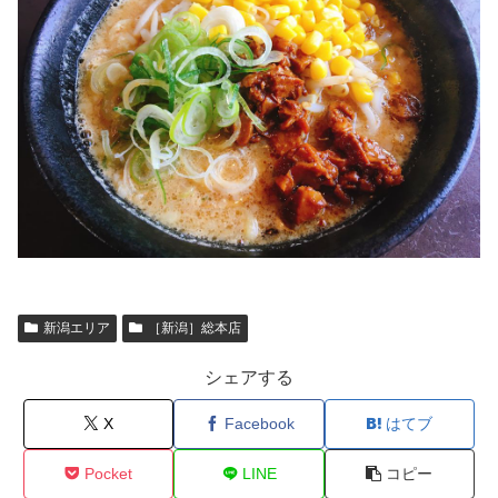
新潟エリア
［新潟］総本店
シェアする
X
Facebook
はてブ
Pocket
LINE
コピー