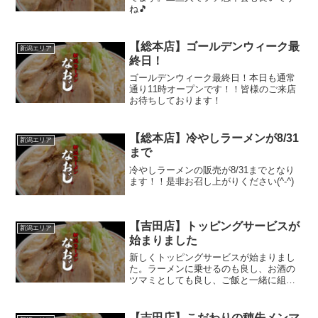
ね🎵
【総本店】ゴールデンウィーク最
新潟エリア
終日！
ゴールデンウィーク最終日！本日も通常
通り11時オープンです！！皆様のご来店
お待ちしております！
【総本店】冷やしラーメンが8/31
新潟エリア
まで
冷やしラーメンの販売が8/31までとなり
ます！！是非お召し上がりください(^-^)
【吉田店】トッピングサービスが
新潟エリア
始まりました
新しくトッピングサービスが始まりまし
た。ラーメンに乗せるのも良し、お酒の
ツマミとしても良し、ご飯と一緒に組み
合わせるのも良し色々な組み合わせが出
来ます。
【吉田店】こだわりの穂先メンマ