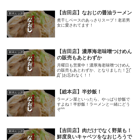
風味と良く合います！🦐〜濃厚海老味噌
つけ麺〜
【吉田店】なおじの醤油ラーメン
新潟エリア
煮干しベースのあっさりスープ！老若男
女に愛されてます！
【吉田店】濃厚海老味噌つけめん
新潟エリア
の販売もあとわずか
月曜日も営業中！濃厚海老味噌つけめん
の販売もあとわずか、となりました！∑(ﾟ
Дﾟ)お忘れなく！！
【総本店】半炒飯！
新潟エリア
ラーメン屋といったら、やっぱり炒飯で
すよね！半炒飯！ラーメンと一緒にどう
ぞ^^
【吉田店】肉だけでなく野菜も！
新潟エリア
鮮度良いキャベツをなおじろうで