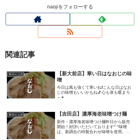
naojiをフォローする
関連記事
【新大前店】寒い日はなおじの味
新潟エリア
噌
今日は風も強くて寒いね❗こんな日はなお
じの味噌もいいかもね🎵心も体も暖まろ
～✴
【吉田店】濃厚海老味噌つけ麺
新潟エリア
新作・濃厚海老味噌つけ麺昨日から販売
開始！好評いただいております^ ^味噌
は、新調合の特製合わせ味噌を使用。深
く濃厚な味わいが、海老マー油の豊かな