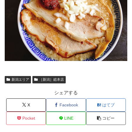
新潟エリア
［新潟］総本店
シェアする
X
Facebook
はてブ
Pocket
LINE
コピー