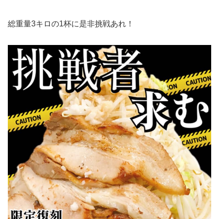
総重量3キロの1杯に是非挑戦あれ！