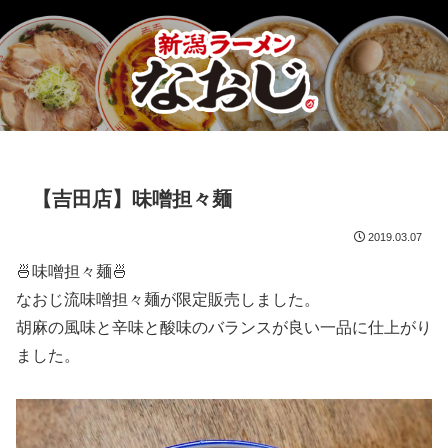
【吉田店】味噌担々麺
2019.03.07
🍜味噌担々麺🍜
なおじ流味噌担々麺が限定販売しました。
胡麻の風味と辛味と酸味のバランスが良い一品に仕上がり
ました。