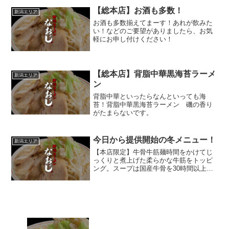
【総本店】お酒も多数！
新潟エリア
お酒も多数揃えてまーす！あれが飲みた
い！などのご要望がありましたら、お気
軽にお申し付けください！
【総本店】背脂中華黒海苔ラーメ
新潟エリア
ン
背脂中華といったらなんといっても海
苔！背脂中華黒海苔ラーメン 磯の香り
がたまらないです。
今日から提供開始の冬メニュー！
新潟エリア
【本店限定】牛骨牛筋麺時間をかけてじ
っくりと煮上げた柔らかな牛筋をトッピ
ング。スープは国産牛骨を30時間以上か
けて丁寧に煮出した新スープを使用。透
き通る淡麗スープながら、牛骨独特の深
い味わいがしっかりと効いた出汁に合わ
せるのは、特製の塩ダレ...