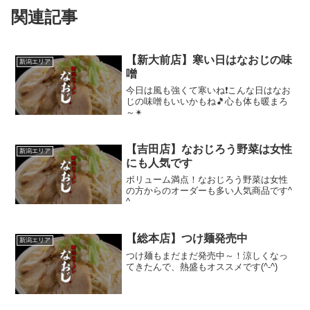
関連記事
【新大前店】寒い日はなおじの味
新潟エリア
噌
今日は風も強くて寒いね❗こんな日はなお
じの味噌もいいかもね🎵心も体も暖まろ
～✴
【吉田店】なおじろう野菜は女性
新潟エリア
にも人気です
ボリューム満点！なおじろう野菜は女性
の方からのオーダーも多い人気商品です^
^
【総本店】つけ麺発売中
新潟エリア
つけ麺もまだまだ発売中～！涼しくなっ
てきたんで、熱盛もオススメです(^-^)