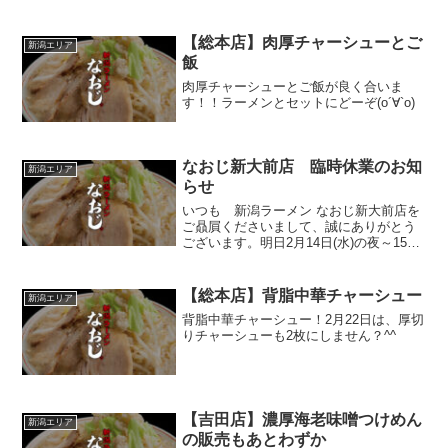
【総本店】肉厚チャーシューとご
新潟エリア
飯
肉厚チャーシューとご飯が良く合いま
す！！ラーメンとセットにどーぞ(о´∀`о)
なおじ新大前店 臨時休業のお知
新潟エリア
らせ
いつも 新潟ラーメン なおじ新大前店を
ご贔屓くださいまして、誠にありがとう
ございます。明日2月14日(水)の夜～15日
(木)夜まで店舗メンテナンスの為、休業さ
せていただきます。■日程2月14日(水)
ランチのみ営業、夜営業休業。2月15日
【総本店】背脂中華チャーシュー
新潟エリア
(...
背脂中華チャーシュー！2月22日は、厚切
りチャーシューも2枚にしません？^^
【吉田店】濃厚海老味噌つけめん
新潟エリア
の販売もあとわずか