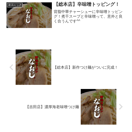
時より開店1/3(木...
【総本店】辛味噌トッピング！
新潟エリア
背脂中華チャーシューに辛味噌トッピン
グ！煮干スープと辛味噌って、意外と良
く合うんです^^
【総本店】新作つけ麺がついに完成！
【吉田店】濃厚海老味噌つけ麺