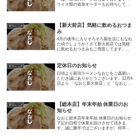
ライス類の追加オーダーもお待ちしてお
ります♪～味噌チャーシュー麺～11時から
オープンです^^
【新大前店】気軽に飲めるおつま
新潟エリア
み
4月の後半に入りそろそろ新生活にもなれ
た頃でしょうか！さて新大前店では気軽
に飲めるおつまみもご用意してます。写
真のメニューは豚サラダです。仕事帰り
にいかがでしょうか❗
定休日のお知らせ
新潟エリア
日頃より新潟ラーメンなおじをご贔屓い
ただき誠にありがとうございます。12月4
日より 「なおじ新大前店」と「なおじ吉
田店」の定休日が変更となります。月曜
定休 ＜月曜祝日の場合は翌火曜定休＞ 営
業時間は変わりません。●ラーメンなお
じ 吉田店 店...
【総本店】年末年始 休業日のお
新潟エリア
知らせ
なおじ総本店年末年始 休業日のお知らせ
下記の日程で休業を設けさせて頂きま
す。誠に勝手ではございますが、何卒宜
しくお願い致します。12/30 (日) 店休日
12/31 (月) 店休日1/1 (火) 店休日1/2 (水)12