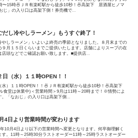
時〜15時🍜ＪＲ有楽町駅から徒歩10秒！🍜高架下 居酒屋ヒノマ
おじ」の入り口は高架下側！券売機で...
ごだし冷やしラーメン」もうすぐ終了！
冷やしラーメン」いよいよ終売の季節となりました。８月末までの
め９月１５日くらいまでご提供いたします。店舗によりスープの在
店頭などでご確認お願い致します。■提供店...
日（水）１１時OPEN！！
水）１１時OPEN！！🍜ＪＲ有楽町駅から徒歩10秒！🍜高架下
ル食堂は休業中)＜営業時間＞9月は11時～20時まで！※情勢によ
。「なおじ」の入り口は高架下側...
10月4日より営業時間が変わります
23年10月4日より以下の営業時間へ変更となります。何卒御理解く
す。11時～25時30分ラストオーダー11時～25時ラストオーダー