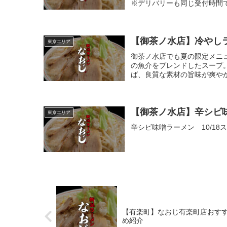
※デリバリーも同じ受付時間で
【御茶ノ水店】冷やしラ
東京エリア
御茶ノ水店でも夏の限定メニ
の魚介をブレンドしたスープ
ば、良質な素材の旨味が爽やか
【御茶ノ水店】辛シビ味
東京エリア
辛シビ味噌ラーメン 10/18
【有楽町】なおじ有楽町店おす
め紹介