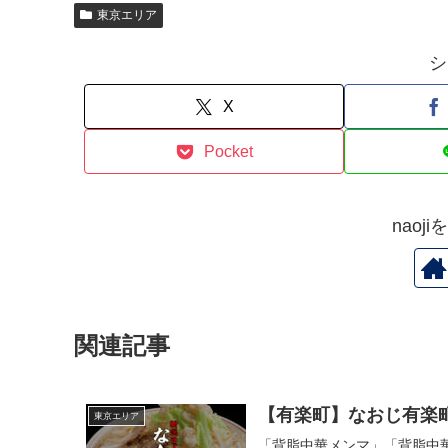
東京エリア
シ
X
Pocket
naoj
関連記事
【有楽町】なおじ有楽
東京エリア
「背脂中華メンマ」「背脂中