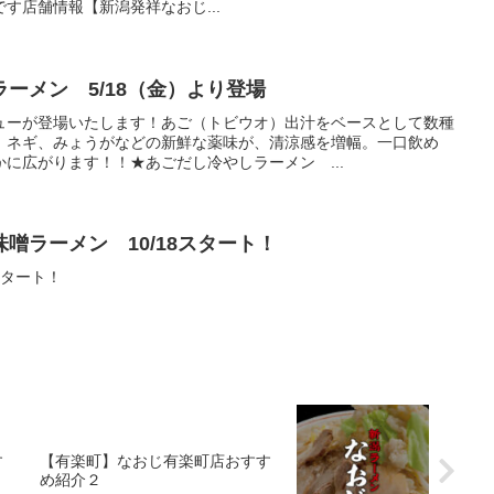
す店舗情報【新潟発祥なおじ...
ーメン 5/18（金）より登場
ューが登場いたします！あご（トビウオ）出汁をベースとして数種
。ネギ、みょうがなどの新鮮な薬味が、清涼感を増幅。一口飲め
に広がります！！★あごだし冷やしラーメン ...
噌ラーメン 10/18スタート！
スタート！
す
【有楽町】なおじ有楽町店おすす
め紹介２