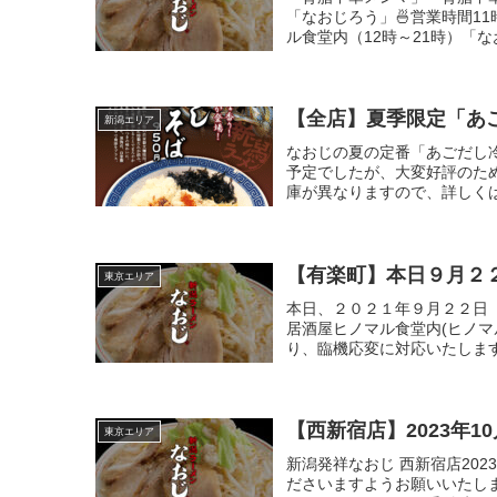
「なおじろう」🍜営業時間11
ル食堂内（12時～21時）「な
【全店】夏季限定「あ
新潟エリア
なおじの夏の定番「あごだし
予定でしたが、大変好評のた
庫が異なりますので、詳しくは
【有楽町】本日９月２２
東京エリア
本日、２０２１年９月２２日（
居酒屋ヒノマル食堂内(ヒノマ
り、臨機応変に対応いたします
【西新宿店】2023年
東京エリア
新潟発祥なおじ 西新宿店20
ださいますようお願いいたしま