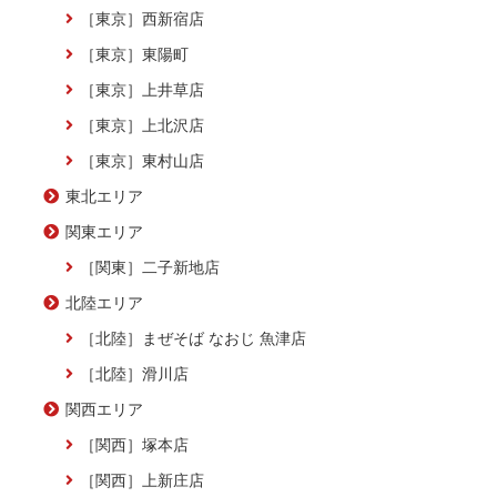
［東京］西新宿店
［東京］東陽町
［東京］上井草店
［東京］上北沢店
［東京］東村山店
東北エリア
関東エリア
［関東］二子新地店
北陸エリア
［北陸］まぜそば なおじ 魚津店
［北陸］滑川店
関西エリア
［関西］塚本店
［関西］上新庄店