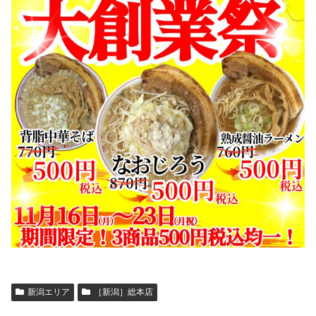
新潟エリア
［新潟］総本店