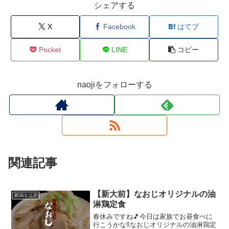
シェアする
X
Facebook
はてブ
Pocket
LINE
コピー
naojiをフォローする
関連記事
【新大前】なおじオリジナルの油
新潟エリア
淋鶏定食
春休みですね🎵今日は家族でお昼食べに
行こうかな‼なおじオリジナルの油淋鶏定