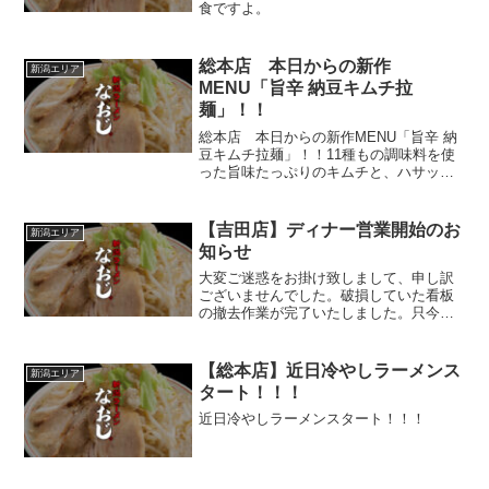
食ですよ。
総本店 本日からの新作
新潟エリア
MENU「旨辛 納豆キムチ拉
麺」！！
総本店 本日からの新作MENU「旨辛 納
豆キムチ拉麺」！！11種もの調味料を使
った旨味たっぷりのキムチと、ハサップ
認定の工場で作られた国産 有機栽培の納
豆を、なおじ独自の技法で風味を逃さず
魚介スープに閉じ込めました。辛味、旨
【吉田店】ディナー営業開始のお
新潟エリア
味、風味が三位一...
知らせ
大変ご迷惑をお掛け致しまして、申し訳
ございませんでした。破損していた看板
の撤去作業が完了いたしました。只今、
19時50分から、本日のディナー営業を開
始とさせていただきます。宜しくお願い
いたします。なおじ吉田店 店長 池澤
【総本店】近日冷やしラーメンス
新潟エリア
タート！！！
近日冷やしラーメンスタート！！！